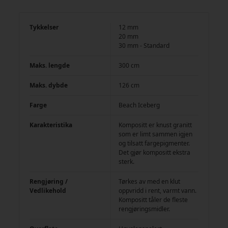
Tykkelser
12 mm
20 mm
30 mm - Standard
Maks. lengde
300 cm
Maks. dybde
126 cm
Farge
Beach Iceberg
Karakteristika
Kompositt er knust granitt
som er limt sammen igjen
og tilsatt fargepigmenter.
Det gjør kompositt ekstra
sterk.
Rengjøring /
Tørkes av med en klut
Vedlikehold
oppvridd i rent, varmt vann.
Kompositt tåler de fleste
rengjøringsmidler.