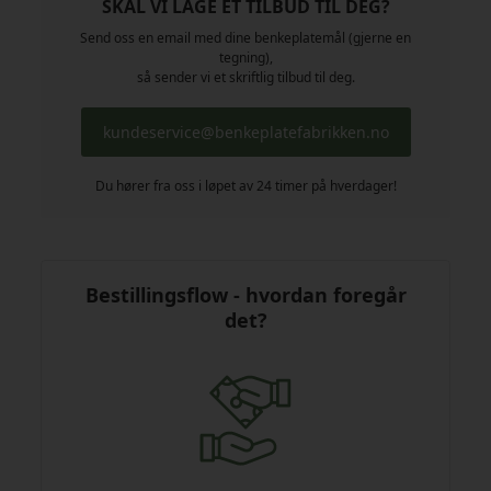
SKAL VI LAGE ET TILBUD TIL DEG?
Send oss en email med dine benkeplatemål (gjerne en
tegning),
så sender vi et skriftlig tilbud til deg.
kundeservice@benkeplatefabrikken.no
Du hører fra oss i løpet av 24 timer på hverdager!
Bestillingsflow - hvordan foregår
det?