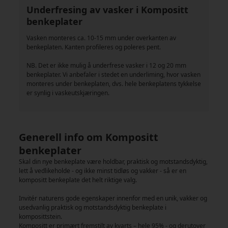
Underfresing av vasker i Kompositt
benkeplater
Vasken monteres ca. 10-15 mm under overkanten av
benkeplaten. Kanten profileres og poleres pent.
NB. Det er ikke mulig å underfrese vasker i 12 og 20 mm
benkeplater. Vi anbefaler i stedet en underliming, hvor vasken
monteres under benkeplaten, dvs. hele benkeplatens tykkelse
er synlig i vaskeutskjæringen.
Generell info om Kompositt
benkeplater
Skal din nye benkeplate være holdbar, praktisk og motstandsdyktig,
lett å vedlikeholde - og ikke minst tidløs og vakker - så er en
kompositt benkeplate det helt riktige valg.
Invitér naturens gode egenskaper innenfor med en unik, vakker og
usedvanlig praktisk og motstandsdyktig benkeplate i
komposittstein.
Kompositt er primært fremstilt av kvarts – hele 95% - og derutover