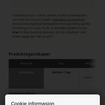
*Det betales kun 1 x frakt uansett antallet av benkeplater.
Les mere om hva som inngår i
oppmåling og montering
Normal leveringstid på benkeplater med oppmåling og/eller
montering er 2-4 uker. Du får en komplett tidsplan fra oss.
Kran:
Vi tilbyr levering med kran, til f.eks. leiligheter med
smale oppganger. Hør om pris!
Produktegenskaper
Materiale
Pris
Rengjøring / pl
Kompositt
Mellom / Høy
Lett
Avtørkes med oppv
klut
Sammenlign
Cookie informasjon