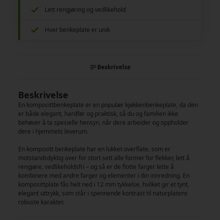
Lett rengjøring og vedlikehold
Hver benkeplate er unik
Beskrivelse
Beskrivelse
En komposittbenkeplate er en populær kjøkkenbenkeplate, da den
er både elegant, hardfør og praktisk, så du og familien ikke
behøver å ta spesielle hensyn, når dere arbeider og oppholder
dere i hjemmets leverum.
En kompositt benkeplate har en lukket overflate, som er
motstandsdyktig over for stort sett alle former for flekker, lett å
rengjøre, vedlikeholdsfri – og så er de flotte farger lette å
kombinere med andre farger og elementer i din innredning. En
komposittplate fås helt ned i 12 mm tykkelse, hvilket gir et tynt,
elegant uttrykk, som står i spennende kontrast til naturplatens
robuste karakter.