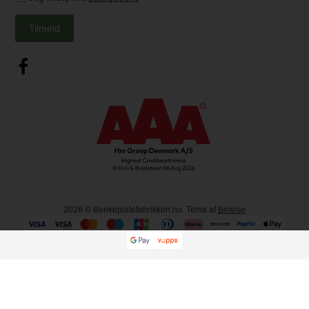
"cillit bang" og klorin) unngås, da disse kan forårsake skade på
overflatepoleringen.
Tilmeld
Vedlikehold
Kompositt krever i utgangspunktet ikke en spesiell form for
vedlikehold.
2026
© Benkeplatefabrikken.no. Tema af
Bewise