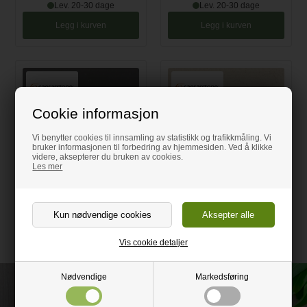
Lev. 20-30 dage
Lev. 20-30 dage
Legg i kurven
Legg i kurven
Cookie informasjon
Vi benytter cookies til innsamling av statistikk og trafikkmåling. Vi
bruker informasjonen til forbedring av hjemmesiden. Ved å klikke
videre, aksepterer du bruken av cookies.
Piatra Grey Caesarstone,
Taj Royal Caesarstone,
Les mer
høyglanspolert
høyglanspolert
195,00 NOK
195,00 NOK
Lev. 20-30 dage
Lev. 20-30 dage
Legg i kurven
Legg i kurven
Vis cookie detaljer
Nødvendige
Markedsføring
Ring å få rådgivning på