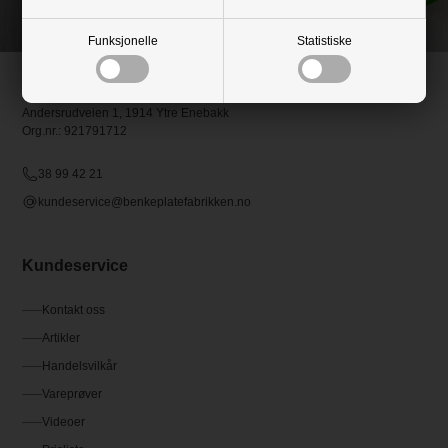
38 99 42 21
Funksjonelle
Statistiske
Benkeplatefabrikken.no
Andersrudveien 1, 1914 Ytre Enebakk
Org.nr.: 921791712
38 99 42 21
kundeservice@benkeplatefabrikken.no
Kundeservice
Kontakt oss
Artikler
Handelsvilkår
Vareprøver
Videoer