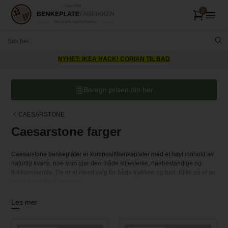
: IKEA HACK! CORIAN TIL BAD
Lev
Beregn prisen din her
CAESARSTONE
Caesarstone farger
Caesarstone benkeplater er komposittbenkeplater med et høyt innhold av
naturlig kvarts, noe som gjør dem både slitesterke, ripebestandige og
flekkavvisende. De er et ideelt valg for både kjøkken og bad. Klikk på et av
produktene for å lese mer.
Ønsker du en prøve? Trykk på kjøpsknappen for å legge den i
Les mer
handlekurven din.