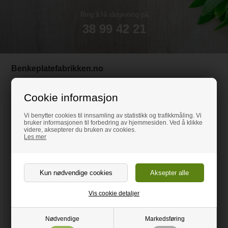
Ring å få rådgivning på
38 99 42 21
Benkeplatefabrikken.no
Andersrudveien 1, 1914 Ytre Enebakk
Org.nr.: 921791712
Cookie informasjon
38 99 42 21
Vi benytter cookies til innsamling av statistikk og trafikkmåling. Vi
bruker informasjonen til forbedring av hjemmesiden. Ved å klikke
kundeservice@benkeplatefabrikken.no
videre, aksepterer du bruken av cookies.
Les mer
Kundeservice
Kontakt oss
Vis cookie detaljer
Artikler
Handelsvilkår
Nødvendige
Markedsføring
Vareprøver