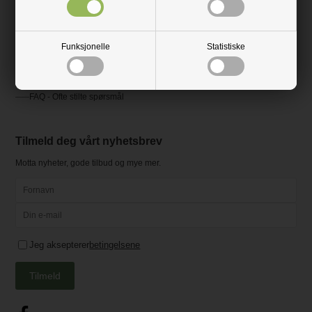
Videoer
Prisliste
Funksjonelle
Statistiske
Frakt og levering
Montasje- og samleveiledninger
FAQ - Ofte stilte spørsmål
Tilmeld deg vårt nyhetsbrev
Motta nyheter, gode tilbud og mye mer.
Jeg aksepterer
betingelsene
Tilmeld