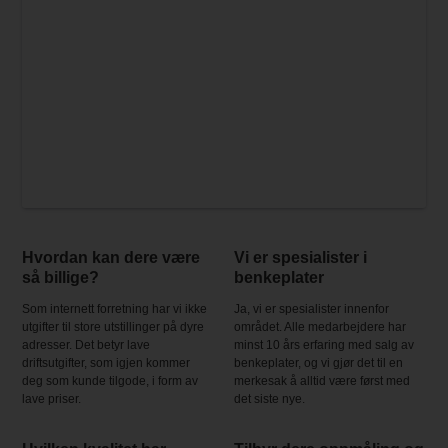
Hvordan kan dere være
Vi er spesialister i
så billige?
benkeplater
Som internett forretning har vi ikke
Ja, vi er spesialister innenfor
utgifter til store utstillinger på dyre
området. Alle medarbejdere har
adresser. Det betyr lave
minst 10 års erfaring med salg av
driftsutgifter, som igjen kommer
benkeplater, og vi gjør det til en
deg som kunde tilgode, i form av
merkesak å alltid være først med
lave priser.
det siste nye.