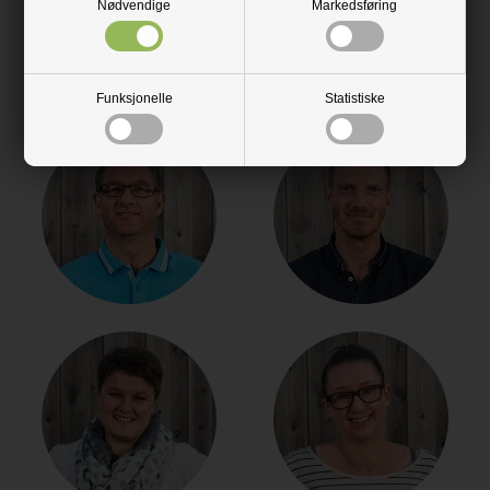
Nødvendige
Markedsføring
montasjeveiledninger til alle de forskjellige kjøkkenbenkeplatene.
Se vårt store utvalg
Funksjonelle
Statistiske