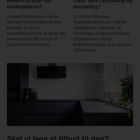
Hvilken kvalitet har
Tilbyr dere oppmåling og
benkeplatene?
montering?
Vi kjøper benkeplatene samme
Ja, vi tilbyr forskellige
sted som kjøkkenbutikkene. Den
Trygghetspakker hvor vi står for
kvaliteten du får hos
oppmålingen, leveringen og
kjøkkenforhandlerne, er derfor den
monteringen av dine benkeplater.
samme som du får hos oss. Vi
Så garanterer vi at dine
selger dem bare billigere.
benkeplater passer og er monteret
100% korrekt.
Skal vi lage et tilbud til deg?