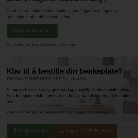
Send oss en mail med dine benkeplatemål (gjerne en tegning),
så sender vi et skriftlig tilbud til deg.
Send oss en mail
Du hører fra oss i løpet av 24 timer på hverdager!
Klar til å bestille din benkeplate?
DU KAN SPARE HELT OPP TIL 20-40%
Vi har gjort det enkelt og greit for deg å bestille din benkeplate online.
Hvis beregneren ikke kan løse ditt behov, så nøl ikke med å kontakte
oss.
Vi kan levere alle typer benkeplater direkte hjem til deg, til den beste pris.
Gå til beregner
Ring til +47 23 96 76 00