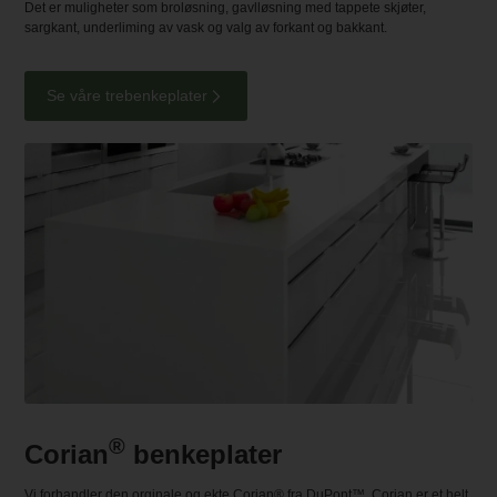
Det er muligheter som broløsning, gavlløsning med tappete skjøter,
sargkant, underliming av vask og valg av forkant og bakkant.
Se våre trebenkeplater
®
Corian
benkeplater
Vi forhandler den orginale og ekte Corian® fra DuPont™. Corian er et helt