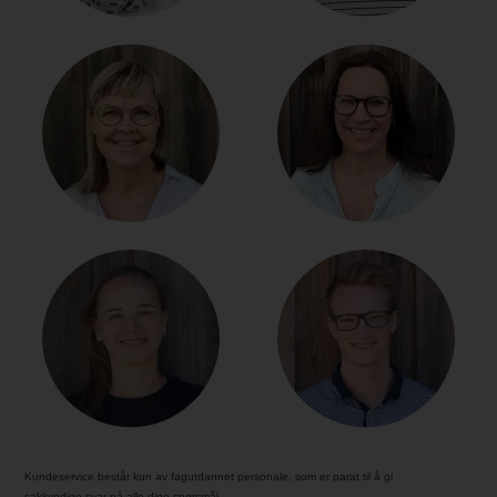
Kundeservice består kun av fagutdannet personale, som er parat til å gi
sakkyndige svar på alle dine spørsmål.