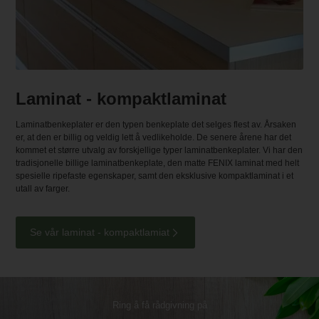
Laminat - kompaktlaminat
Laminatbenkeplater er den typen benkeplate det selges flest av. Årsaken
er, at den er billig og veldig lett å vedlikeholde. De senere årene har det
kommet et større utvalg av forskjellige typer laminatbenkeplater. Vi har den
tradisjonelle billige laminatbenkeplate, den matte FENIX laminat med helt
spesielle ripefaste egenskaper, samt den eksklusive kompaktlaminat i et
utall av farger.
Se vår laminat - kompaktlamiat
Ring å få rådgivning på