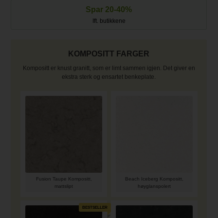
Spar 20-40%
Ift. butikkene
Vi tilbyr 
KOMPOSITT FARGER
Kompositt er knust granitt, som er limt sammen igjen. Det giver en
ekstra sterk og ensartet benkeplate.
Fusion Taupe Kompositt,
Beach Iceberg Kompositt,
mattslipt
høyglanspolert
BESTSELLER