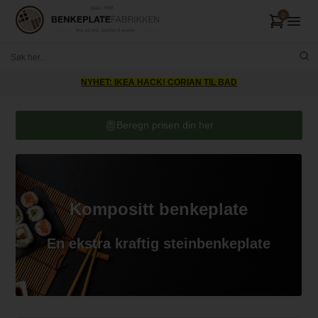
Levering i hele Norge
Beregn prisen din her
Kompositt benkeplate
En ekstra kraftig steinbenkeplate