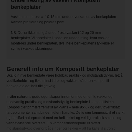
Underfresing av vasker i Kompositt
benkeplater
Vasken monteres ca. 10-15 mm under overkanten av benkeplaten.
Kanten profileres og poleres pent.
NB. Det er ikke mulig å underfrese vasker i 12 og 20 mm
benkeplater. Vi anbefaler i stedet en underliming, hvor vasken
monteres under benkeplaten, dvs. hele benkeplatens tykkelse er
synlig i vaskeutskjæringen.
Generell info om Kompositt benkeplater
Skal din nye benkeplate være holdbar, praktisk og motstandsdyktig, lett å
vedlikeholde - og ikke minst tidløs og vakker - så er en kompositt
benkeplate det helt riktige valg.
Invitér naturens gode egenskaper innenfor med en unik, vakker og
usedvanlig praktisk og motstandsdyktig benkeplate i komposittstein.
Kompositt er primært fremstilt av kvarts – hele 95% - og derutover tilsatt
fargepigmenter samt bindemidler i harpiks. Dette gjør kompositt til et sterkt
og hardført naturprodukt med en helt lukket og veldig praktisk smuss- og
vannavvisende overflate. En komposittbenkeplate er svært
motstandsdyktig overfor både riper og flekker – alt fra kaffe til sitron til