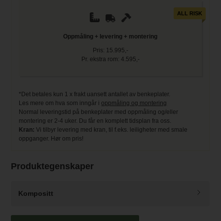
ALL RISK
Oppmåling + levering + montering
Pris: 15.995,-
Pr. ekstra rom: 4.595,-
*Det betales kun 1 x frakt uansett antallet av benkeplater.
Les mere om hva som inngår i
oppmåling og montering
Normal leveringstid på benkeplater med oppmåling og/eller
montering er 2-4 uker. Du får en komplett tidsplan fra oss.
Kran:
Vi tilbyr levering med kran, til f.eks. leiligheter med smale
oppganger. Hør om pris!
Produktegenskaper
Kompositt