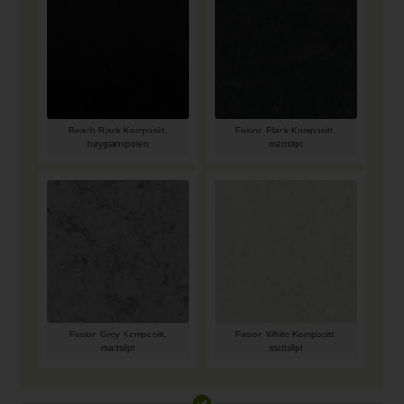
Beach Black Kompositt,
Fusion Black Kompositt,
høyglanspolert
mattslipt
Fusion Grey Kompositt,
Fusion White Kompositt,
mattslipt
mattslipt