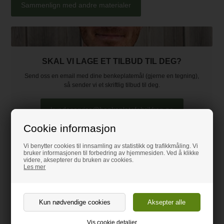
Sammenlign med andre materialer
SKAL VI LAGE ET TILBUD TIL DEG?
Send oss en email med dine benkeplatemål (gjerne en tegning),
så sender vi et skriftlig tilbud til deg.
kundeservice@benkeplatefabrikken.no
Cookie informasjon
Du hører fra oss i løpet av 24 timer på hverdager!
Vi benytter cookies til innsamling av statistikk og trafikkmåling. Vi
bruker informasjonen til forbedring av hjemmesiden. Ved å klikke
videre, aksepterer du bruken av cookies.
Les mer
Bestillingsflow - hvordan foregår det?
Vis cookie detaljer