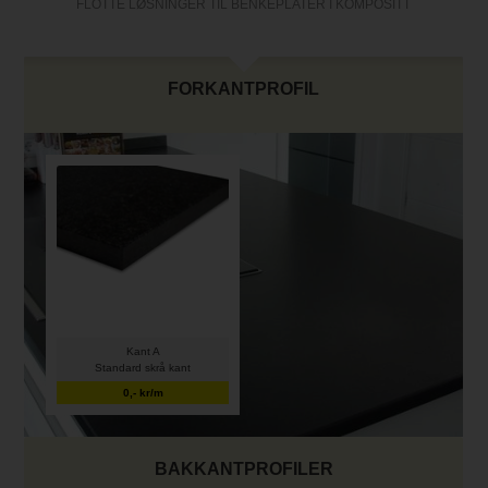
FLOTTE LØSNINGER TIL BENKEPLATER I KOMPOSITT
FORKANTPROFIL
Kant A
Standard skrå kant
0,- kr/m
BAKKANTPROFILER