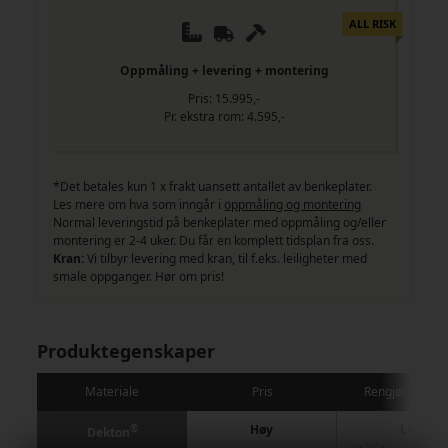
ALL RISK
Oppmåling + levering + montering
Pris: 15.995,-
Pr. ekstra rom: 4.595,-
*Det betales kun 1 x frakt uansett antallet av benkeplater.
Les mere om hva som inngår i
oppmåling og montering
Normal leveringstid på benkeplater med oppmåling og/eller
montering er 2-4 uker. Du får en komplett tidsplan fra oss.
Kran:
Vi tilbyr levering med kran, til f.eks. leiligheter med
smale oppganger. Hør om pris!
Produktegenskaper
Materiale
Pris
Rengjøring / pl
®
Høy
Lett
Dekton