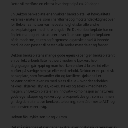
Dette vil medføre en ekstra leveringstid på ca. 20 dager.
En Dekton benkeplate er en vakker benkeplate i et høykvalitets
keramisk materiale, som i hardførhet og motstandsdyktighet over
for flekker samt især varmebestandighet slår alle andre
benkeplatetyper med flere lengder. En Dekton benkeplate har en
fin, lett matt og lett strukturert overflate, som gjør benkeplaten
både moderne, stilren og fargemessig ganske enkel å innrede
med, da den passer til nesten alle andre materialer og farger.
Dekton benkeplatens mange gode egenskaper gjør benkeplaten til
en perfekt arbeidsflate i ethvert moderne kjøkken, hvor
dagligdagen går kjapt og man hverken ønsker å bruke tid eller
krefter på særlige hensyn eller vedlikehold. Dekton er en praktisk
benkeplate, som forvandler ditt og familiens kjøkken til et
bekymringsfritt leverum med plass til alle – hvor det arbeides,
hakkes, skjæres, skylles, kokes, stekes og søles – med helt ro i
magen. En Dekton plate er en innovativ kombinasjon av naturens
gode egenskaper og vakkert og funksjonelt design, som sammen
gir deg den ultimative benkeplateløsning, som tåler neste ALT- og
som nesten varer evig.
Dekton fås i tykkelsen 12 og 20 mm.
Det må påregnes et par dager ekstra leveringstid på vareprøver av