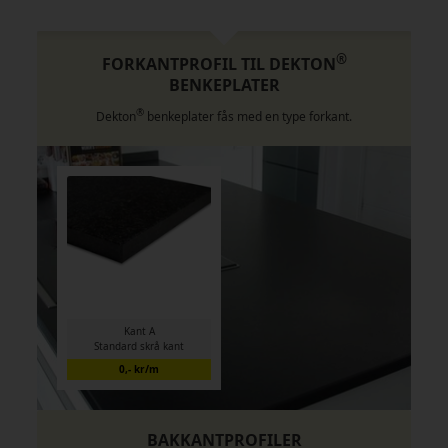
®
FORKANTPROFIL TIL DEKTON
BENKEPLATER
®
Dekton
benkeplater fås med en type forkant.
Kant A
Standard skrå kant
0,- kr/m
BAKKANTPROFILER