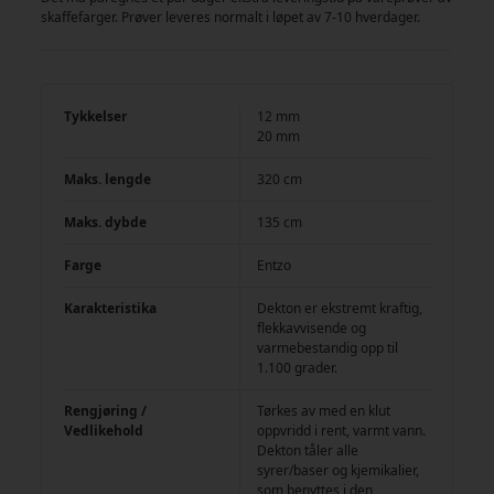
skaffefarger. Prøver leveres normalt i løpet av 7-10 hverdager.
Tykkelser
12 mm
20 mm
Maks. lengde
320 cm
Maks. dybde
135 cm
Farge
Entzo
Karakteristika
Dekton er ekstremt kraftig,
flekkavvisende og
varmebestandig opp til
1.100 grader.
Rengjøring /
Tørkes av med en klut
Vedlikehold
oppvridd i rent, varmt vann.
Dekton tåler alle
syrer/baser og kjemikalier,
som benyttes i den