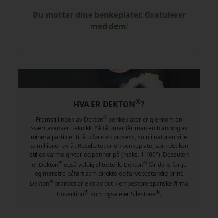
Du mottar dine benkeplater. Gratulerer
med dem!
®
HVA ER DEKTON
?
®
Fremstillingen av Dekton
benkeplater er gjennom en
svært avansert teknikk. På få timer får man en blanding av
mineralpartikler til å utføre en prosess, som i naturen ville
ta millioner av år. Resultatet er en benkeplate, som det kan
stilles varme gryter og panner på (maks. 1.100°). Dessuten
®
®
er Dekton
også veldig slitesterk. Dekton
får dens farge
og mønstre påført som direkte og farvebestandig print.
®
Dekton
brandet er eiet av det kjempestore spanske firma
®
®
Cosentino
, som også eier Silestone
.