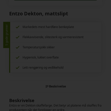
Entzo Dekton, mattslipt
5 gode grunner
Markedets mest hardføre benkeplate
Flekkavvisende, slitesterk og varmeresistent
Temperatursjokk sikker
Hygienisk, lukket overflate
Lett rengjøring og vedlikehold
Beskrivelse
Beskrivelse
Entzo er en Dekton skaffefarge. Det betyr at platene må skaffes fra
produsenten når det foreligger en ordre.