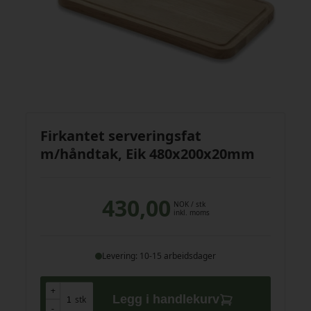
Firkantet serveringsfat
m/håndtak, Eik 480x200x20mm
430,00
NOK
/ stk
inkl. moms
Levering: 10-15 arbeidsdager
+
+
Legg i handlekurv
stk
-
-