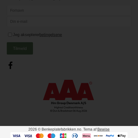
Corian skal understøttes for minimum hver 60cm.
Jeg aksepterer
betingelsene
Tilmeld
2026
© Benkeplatefabrikken.no. Tema af
Bewise