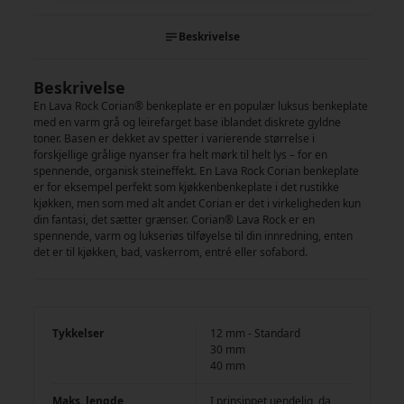
Beskrivelse
Beskrivelse
En Lava Rock Corian® benkeplate er en populær luksus benkeplate
med en varm grå og leirefarget base iblandet diskrete gyldne
toner. Basen er dekket av spetter i varierende størrelse i
forskjellige grålige nyanser fra helt mørk til helt lys – for en
spennende, organisk steineffekt. En Lava Rock Corian benkeplate
er for eksempel perfekt som kjøkkenbenkeplate i det rustikke
kjøkken, men som med alt andet Corian er det i virkeligheden kun
din fantasi, det sætter grænser. Corian® Lava Rock er en
spennende, varm og lukseriøs tilføyelse til din innredning, enten
det er til kjøkken, bad, vaskerrom, entré eller sofabord.
Tykkelser
12 mm - Standard
30 mm
40 mm
Maks. lengde
I prinsippet uendelig, da