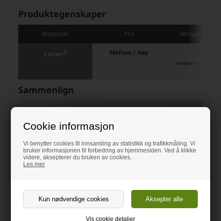
Produktegenskaper
Materiale
Pris
Rengjøring / pl
®
Mellom / Høy
Lett
Corian
Avtørkes med oppv
klut
Sammenlign
Cookie informasjon
Vi benytter cookies til innsamling av statistikk og trafikkmåling. Vi
bruker informasjonen til forbedring av hjemmesiden. Ved å klikke
videre, aksepterer du bruken av cookies.
Les mer
Vis cookie detaljer