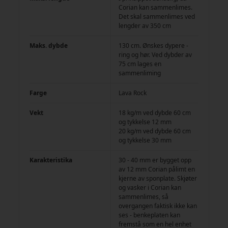
Corian kan sammenlimes.
Det skal sammenlimes ved
lengder av 350 cm
Maks. dybde
130 cm. Ønskes dypere -
ring og hør. Ved dybder av
75 cm lages en
sammenliming
Farge
Lava Rock
Vekt
18 kg/m ved dybde 60 cm
og tykkelse 12 mm
20 kg/m ved dybde 60 cm
og tykkelse 30 mm
Karakteristika
30 - 40 mm er bygget opp
av 12 mm Corian pålimt en
kjerne av sponplate. Skjøter
og vasker i Corian kan
sammenlimes, så
overgangen faktisk ikke kan
ses - benkeplaten kan
fremstå som en hel enhet