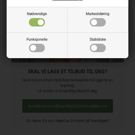
Nødvendige
Markedsføring
Funksjonelle
Statistiske
SKAL VI LAGE ET TILBUD TIL DEG?
Send oss en email med dine benkeplatemål (gjerne en
tegning),
så sender vi et skriftlig tilbud til deg.
kundeservice@benkeplatefabrikken.no
Du hører fra oss i løpet av 24 timer på hverdager!