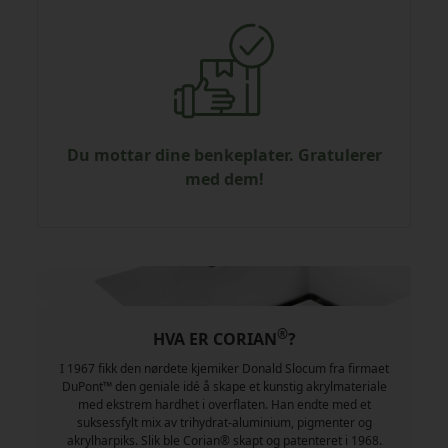
Du mottar dine benkeplater. Gratulerer
med dem!
®
HVA ER CORIAN
?
I 1967 fikk den nørdete kjemiker Donald Slocum fra firmaet
DuPont™ den geniale idé å skape et kunstig akrylmateriale
med ekstrem hardhet i overflaten. Han endte med et
suksessfylt mix av trihydrat-aluminium, pigmenter og
akrylharpiks. Slik ble Corian® skapt og patenteret i 1968.