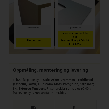
Broløsning
Hjørneskjøt
Leveres umontert: kr.
1.695,-
Ring og hør
Sammenlimt på fabrikk:
kr. 4.095,-
Oppmåling, montering og levering
Tilbys i følgende byer:
Oslo, Asker, Drammen, Fredrikstad,
Jessheim, Larvik, Lillestrøm, Moss, Porsgrunn, Sarpsborg,
Ski, Skien og Tønsberg.
Prisen gjelder i en radius på 40 km
fra nevnte byer. Kun landfaste områder.