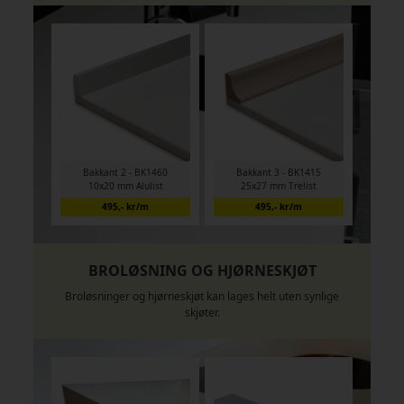
Bakkant 2 - BK1460
Bakkant 3 - BK1415
10x20 mm Alulist
25x27 mm Trelist
495,- kr/m
495,- kr/m
BROLØSNING OG HJØRNESKJØT
Broløsninger og hjørneskjøt kan lages helt uten synlige
skjøter.