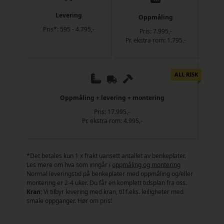
Levering
Oppmåling
Pris*: 595 - 4.795,-
Pris: 7.995,-
Pr. ekstra rom: 1.795,-
ALL RISK
Oppmåling + levering + montering
Pris: 17.995,-
Pr. ekstra rom: 4.995,-
*Det betales kun 1 x frakt uansett antallet av benkeplater.
Les mere om hva som inngår i
oppmåling og montering
Normal leveringstid på benkeplater med oppmåling og/eller
montering er 2-4 uker. Du får en komplett tidsplan fra oss.
Kran:
Vi tilbyr levering med kran, til f.eks. leiligheter med
smale oppganger. Hør om pris!