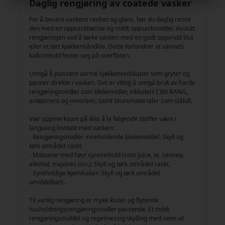
Daglig rengjøring av coatede vasker
For å bevare vaskens renhet og glans, bør du daglig rense
den med en oppvaskbørste og mildt oppvaskmiddel. Avslutt
rengjøringen ved å tørke vasken med en godt oppvridd klut
eller et tørt kjøkkenhåndkle. Dette forhindrer at vannets
kalkinnhold fester seg på overflaten.
Unngå å plassere varme kjøkkenredskaper som gryter og
panner direkte i vasken. Det er viktig å unngå bruk av harde
rengjøringsmidler som blekemidler, inkludert Cillit BANG,
avløpsrens og ovnsrens, samt skurematerialer som stålull.
Vær oppmerksom på ikke å la følgende stoffer være i
langvarig kontakt med vasken:
- Rengjøringsmidler inneholdende blekemiddel: Skyll og
tørk området raskt.
- Matvarer med høyt syreinnhold (som juice, te, sennep,
alkohol, majones osv.): Skyll og tørk området raskt.
- Syreholdige kjemikalier: Skyll og tørk området
umiddelbart.
Til vanlig rengjøring er myke kluter og flytende
husholdningsrengjøringsmidler passende. Et mildt
rengjøringsmiddel og regelmessig skylling med vann vil