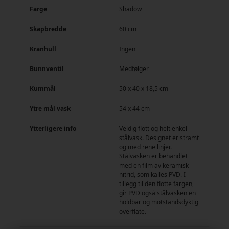
Farge
Shadow
Skapbredde
60 cm
Kranhull
Ingen
Bunnventil
Medfølger
Kummål
50 x 40 x 18,5 cm
Ytre mål vask
54 x 44 cm
Ytterligere info
Veldig flott og helt enkel
stålvask. Designet er stramt
og med rene linjer.
Stålvasken er behandlet
med en film av keramisk
nitrid, som kalles PVD. I
tillegg til den flotte fargen,
gir PVD også stålvasken en
holdbar og motstandsdyktig
overflate.