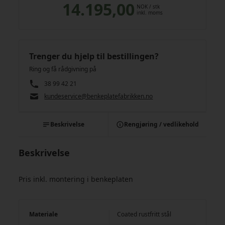
14.195,00
NOK
/ stk
inkl. moms
Trenger du hjelp til bestillingen?
Ring og få rådgivning på
38 99 42 21
kundeservice@benkeplatefabrikken.no
Beskrivelse
Rengjøring / vedlikehold
Beskrivelse
Pris inkl. montering i benkeplaten
Materiale
Coated rustfritt stål