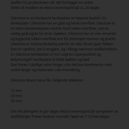
skaffes fra produsenten når det foreligger en ordre.
Dette vil medføre en ekstra leveringstid på ca. 20 dager.
Silestone er en kompositt benkeplate av høyeste kvalitet. En
benkeplate i Silestone har en glatt og blank overflate. Silestone er
en sterk stenbenkeplate med en hard lukket overflate, som er
veldig godt egnet for bruk i kjøkken. Silestone har en mer ensartet
og hygienisk lukket overflate enn for eksempel marmor og granitt.
Silestone er motstandsdyktig overfor de aller fleste typer flekker.
Den er ripefast, lett å rengjøre, og i tillegg nærmest vedlikeholdsfri.
En Silestone benkeplate er kort sagt en superpraktisk og
bekymringsfri benkeplate til både kjøkken og bad.
Den finnes i utallige vakre farger, som lett kan kombineres med
andre farger og materialer i din innredning.
Silestone Miami Vena fås i følgende tykkelser:
12 mm
20 mm
30 mm
Det må påregnes et par dager ekstra leveringstid på vareprøver av
skaffefarger. Prøver leveres normalt i løpet av 7-10 hverdager.