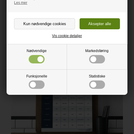
®
Mellom / Høj
Lett
Silestone
Les mer
Avtørkes med oppv
klut
Sammenlign
Vis cookie detaljer
Nødvendige
Markedsføring
Funksjonelle
Statistiske