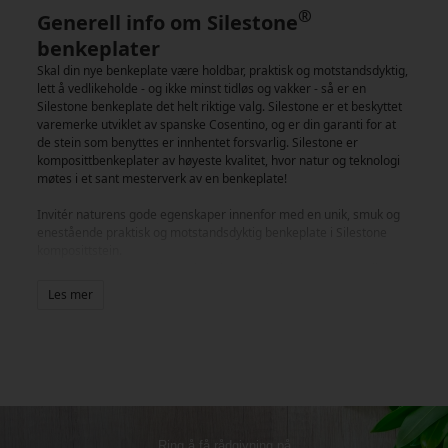
®
Generell info om Silestone
benkeplater
Skal din nye benkeplate være holdbar, praktisk og motstandsdyktig,
lett å vedlikeholde - og ikke minst tidløs og vakker - så er en
Silestone benkeplate det helt riktige valg. Silestone er et beskyttet
varemerke utviklet av spanske Cosentino, og er din garanti for at
de stein som benyttes er innhentet forsvarlig. Silestone er
komposittbenkeplater av høyeste kvalitet, hvor natur og teknologi
møtes i et sant mesterverk av en benkeplate!
Invitér naturens gode egenskaper innenfor med en unik, smuk og
enestående praktisk og motstandsdyktig benkeplate i Silestone
komposittstein.
Silestone er primært fremstilt av kvarts – hele 95% - og er i tillegg
tilsatt bindemidler i harpiks samt fargepigmenter, som gjør det
Les mer
mulig å skape benkeplater i moteriktige nyanser og design.
Silestone er et sterkt og hardført naturprodukt med en helt lukket
og meget praktisk smuss- og vannavvisende overflate. En Silestone
benkeplate er meget motstandsdyktig overfor både riper og
flekker – alt fra kaffe til sitron til fettflekker – ikke noe kan trenge
igjennom den forseglede overflate. Silestone har også en god
toleranse overfor varme og tåler de fleste rengjøringsmidler.
Endelig er Silestone benkeplater lette å rengjøre og er stort sett
Ring å få rådgivning på