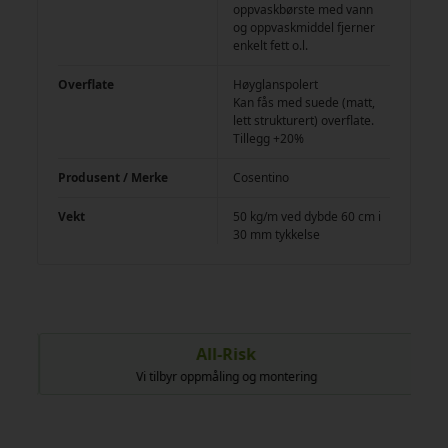
oppvaskbørste med vann
og oppvaskmiddel fjerner
enkelt fett o.l.
Overflate
Høyglanspolert
Kan fås med suede (matt,
lett strukturert) overflate.
Tillegg +20%
Produsent / Merke
Cosentino
Vekt
50 kg/m ved dybde 60 cm i
30 mm tykkelse
All-Risk
Vi tilbyr oppmåling og montering