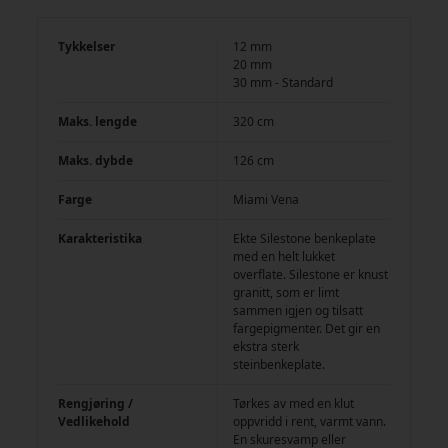
Tykkelser
12 mm
20 mm
30 mm - Standard
Maks. lengde
320 cm
Maks. dybde
126 cm
Farge
Miami Vena
Karakteristika
Ekte Silestone benkeplate
med en helt lukket
overflate. Silestone er knust
granitt, som er limt
sammen igjen og tilsatt
fargepigmenter. Det gir en
ekstra sterk
steinbenkeplate.
Rengjøring /
Tørkes av med en klut
Vedlikehold
oppvridd i rent, varmt vann.
En skuresvamp eller